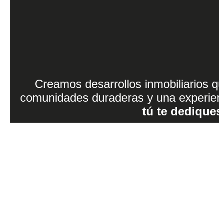
Creamos desarrollos inmobiliarios qu
comunidades duraderas y una experie
tú te dediques 
Contáctanos para rec
más información
Llenar formulario