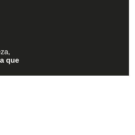
eza,
ra que
osotros
2705
 sociales