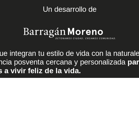
Un desarrollo de
e integran tu estilo de vida con la natural
ncia posventa cercana y personalizada
pa
a vivir feliz de la vida.
Comunícate con n
ibir
33 3631 0483
33 2832 
Únete a nuestras redes